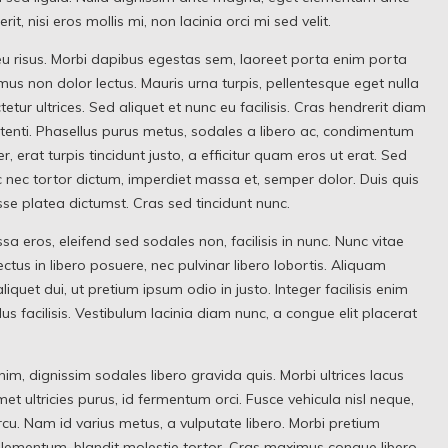
t, nisi eros mollis mi, non lacinia orci mi sed velit.
is eu risus. Morbi dapibus egestas sem, laoreet porta enim porta
s non dolor lectus. Mauris urna turpis, pellentesque eget nulla
tur ultrices. Sed aliquet et nunc eu facilisis. Cras hendrerit diam
otenti. Phasellus purus metus, sodales a libero ac, condimentum
er, erat turpis tincidunt justo, a efficitur quam eros ut erat. Sed
 nec tortor dictum, imperdiet massa et, semper dolor. Duis quis
sse platea dictumst. Cras sed tincidunt nunc.
 eros, eleifend sed sodales non, facilisis in nunc. Nunc vitae
ctus in libero posuere, nec pulvinar libero lobortis. Aliquam
liquet dui, ut pretium ipsum odio in justo. Integer facilisis enim
 facilisis. Vestibulum lacinia diam nunc, a congue elit placerat
nim, dignissim sodales libero gravida quis. Morbi ultrices lacus
et ultricies purus, id fermentum orci. Fusce vehicula nisl neque,
arcu. Nam id varius metus, a vulputate libero. Morbi pretium
 elementum, blandit molestie tortor. Cras maximus congue libero.