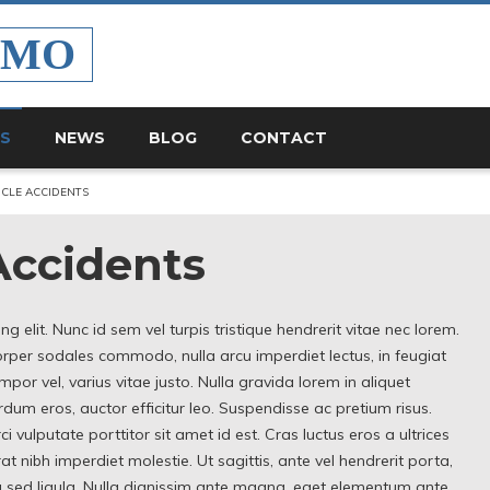
EMO
ES
NEWS
BLOG
CONTACT
CLE ACCIDENTS
Accidents
 elit. Nunc id sem vel turpis tristique hendrerit vitae nec lorem.
mcorper sodales commodo, nulla arcu imperdiet lectus, in feugiat
tempor vel, varius vitae justo. Nulla gravida lorem in aliquet
dum eros, auctor efficitur leo. Suspendisse ac pretium risus.
i vulputate porttitor sit amet id est. Cras luctus eros a ultrices
t nibh imperdiet molestie. Ut sagittis, ante vel hendrerit porta,
a sed ligula. Nulla dignissim ante magna, eget elementum ante