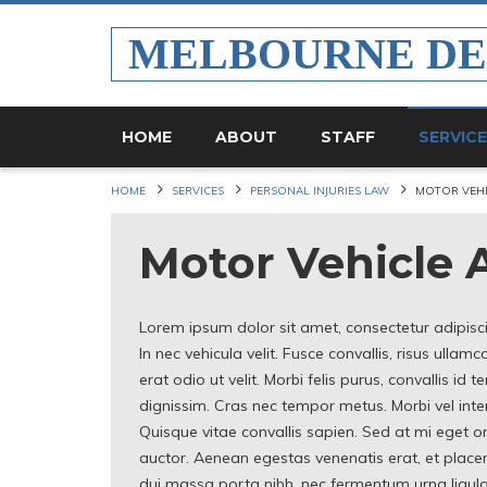
MELBOURNE D
HOME
ABOUT
STAFF
SERVIC
HOME
SERVICES
PERSONAL INJURIES LAW
MOTOR VEHI
Motor Vehicle 
Lorem ipsum dolor sit amet, consectetur adipiscing
In nec vehicula velit. Fusce convallis, risus ulla
erat odio ut velit. Morbi felis purus, convallis id 
dignissim. Cras nec tempor metus. Morbi vel inter
Quisque vitae convallis sapien. Sed at mi eget orc
auctor. Aenean egestas venenatis erat, et placera
dui massa porta nibh, nec fermentum urna ligul