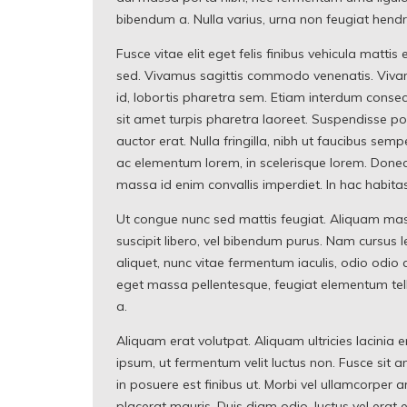
bibendum a. Nulla varius, urna non feugiat hendreri
Fusce vitae elit eget felis finibus vehicula matt
sed. Vivamus sagittis commodo venenatis. Vivamu
id, lobortis pharetra sem. Etiam interdum consecte
sit amet turpis pharetra laoreet. Suspendisse p
auctor erat. Nulla fringilla, nibh ut faucibus semp
ac elementum lorem, in scelerisque lorem. Donec
massa id enim convallis imperdiet. In hac habita
Ut congue nunc sed mattis feugiat. Aliquam massa
suscipit libero, vel bibendum purus. Nam cursus le
aliquet, nunc vitae fermentum iaculis, odio odio a
eget massa pellentesque, feugiat elementum tellus
a.
Aliquam erat volutpat. Aliquam ultricies lacinia e
ipsum, ut fermentum velit luctus non. Fusce sit am
in posuere est finibus ut. Morbi vel ullamcorper 
placerat mauris. Duis diam odio, luctus vel erat